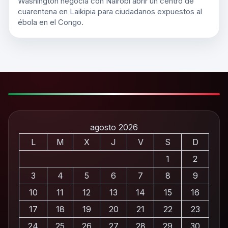
Washington negocia con Nairobi abrir un centro de
cuarentena en Laikipia para ciudadanos expuestos al
ébola en el Congo.
agosto 2026
L
M
X
J
V
S
D
1
2
3
4
5
6
7
8
9
10
11
12
13
14
15
16
17
18
19
20
21
22
23
24
25
26
27
28
29
30