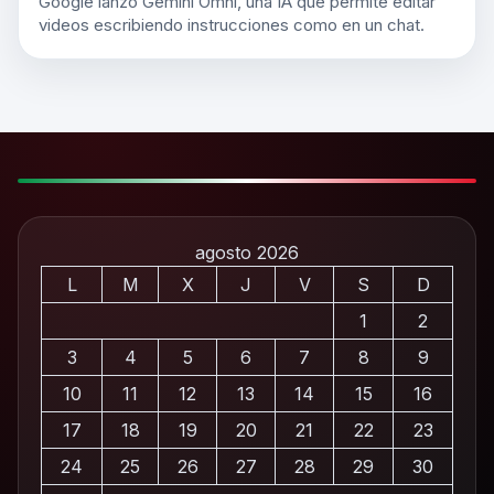
Google lanzó Gemini Omni, una IA que permite editar
videos escribiendo instrucciones como en un chat.
agosto 2026
L
M
X
J
V
S
D
1
2
3
4
5
6
7
8
9
10
11
12
13
14
15
16
17
18
19
20
21
22
23
24
25
26
27
28
29
30