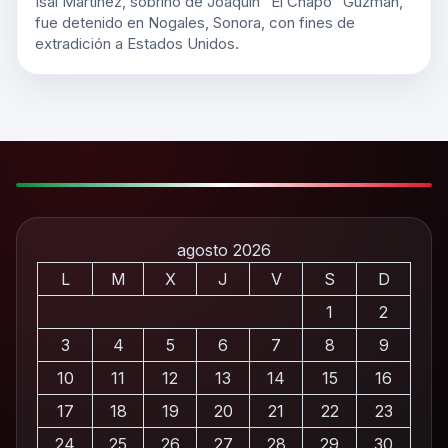
Isai Martínez, sobrino de Joaquín “El Chapo” Guzmán,
fue detenido en Nogales, Sonora, con fines de
extradición a Estados Unidos.
agosto 2026
L
M
X
J
V
S
D
1
2
3
4
5
6
7
8
9
10
11
12
13
14
15
16
17
18
19
20
21
22
23
24
25
26
27
28
29
30