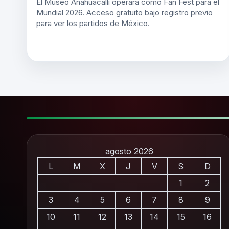
El Museo Anahuacalli operará como Fan Fest para el
Mundial 2026. Acceso gratuito bajo registro previo
para ver los partidos de México.
agosto 2026
L
M
X
J
V
S
D
1
2
3
4
5
6
7
8
9
10
11
12
13
14
15
16