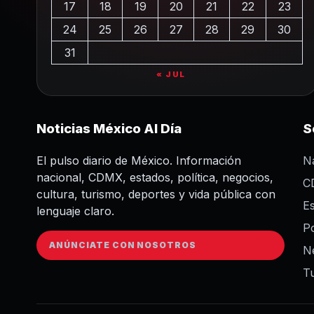
17
18
19
20
21
22
23
24
25
26
27
28
29
30
31
« JUL
Noticias México Al Día
S
El pulso diario de México. Información
N
nacional, CDMX, estados, política, negocios,
C
cultura, turismo, deportes y vida pública con
E
lenguaje claro.
Po
ANÚNCIATE CON NOSOTROS
N
T