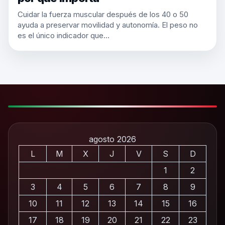
Cuidar la fuerza muscular después de los 40 o 50
ayuda a preservar movilidad y autonomía. El peso no
es el único indicador que…
agosto 2026
L
M
X
J
V
S
D
1
2
3
4
5
6
7
8
9
10
11
12
13
14
15
16
17
18
19
20
21
22
23