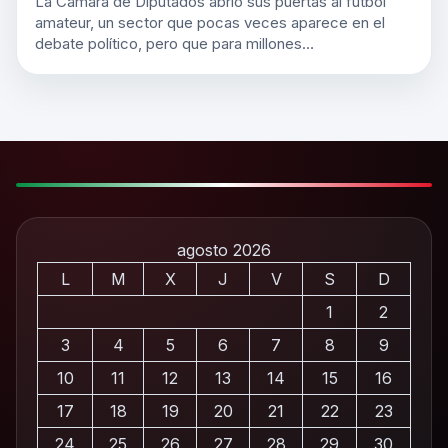
La Cámara de Diputados abrió sus puertas al futbol
amateur, un sector que pocas veces aparece en el
debate político, pero que para millones…
agosto 2026
L
M
X
J
V
S
D
1
2
3
4
5
6
7
8
9
10
11
12
13
14
15
16
17
18
19
20
21
22
23
24
25
26
27
28
29
30