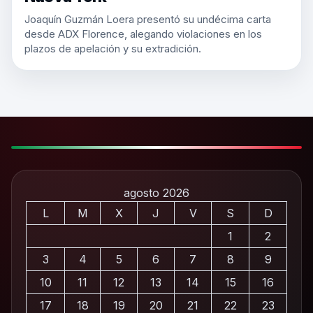
Joaquín Guzmán Loera presentó su undécima carta
desde ADX Florence, alegando violaciones en los
plazos de apelación y su extradición.
agosto 2026
L
M
X
J
V
S
D
1
2
3
4
5
6
7
8
9
10
11
12
13
14
15
16
17
18
19
20
21
22
23