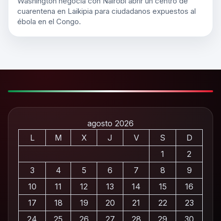
Washington negocia con Nairobi abrir un centro de
cuarentena en Laikipia para ciudadanos expuestos al
ébola en el Congo.
agosto 2026
L
M
X
J
V
S
D
1
2
3
4
5
6
7
8
9
10
11
12
13
14
15
16
17
18
19
20
21
22
23
24
25
26
27
28
29
30