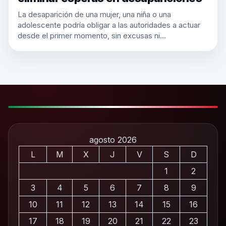
La desaparición de una mujer, una niña o una
adolescente podría obligar a las autoridades a actuar
desde el primer momento, sin excusas ni…
agosto 2026
L
M
X
J
V
S
D
1
2
3
4
5
6
7
8
9
10
11
12
13
14
15
16
17
18
19
20
21
22
23