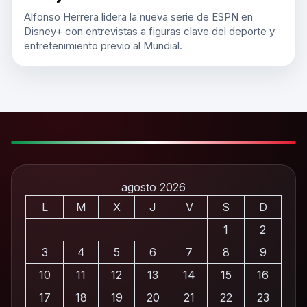
Alfonso Herrera lidera la nueva serie de ESPN en
Disney+ con entrevistas a figuras clave del deporte y
entretenimiento previo al Mundial.
agosto 2026
L
M
X
J
V
S
D
1
2
3
4
5
6
7
8
9
10
11
12
13
14
15
16
17
18
19
20
21
22
23