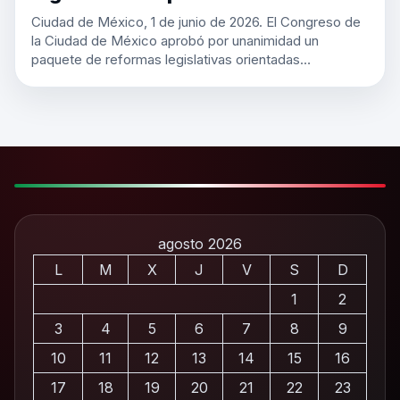
Ciudad de México, 1 de junio de 2026. El Congreso de
la Ciudad de México aprobó por unanimidad un
paquete de reformas legislativas orientadas…
agosto 2026
L
M
X
J
V
S
D
1
2
3
4
5
6
7
8
9
10
11
12
13
14
15
16
17
18
19
20
21
22
23