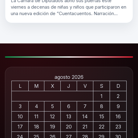
La Cámara de Diputados abrió sus puertas este
viernes a decenas de niñas y niños que participaron en
una nueva edición de “Cuentacuentos. Narración…
agosto 2026
L
M
X
J
V
S
D
1
2
3
4
5
6
7
8
9
10
11
12
13
14
15
16
17
18
19
20
21
22
23
24
25
26
27
28
29
30