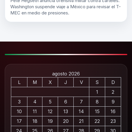
Pete Hegseth anuncia ofensiva militar contra cárteles.
Washington suspende viaje a México para revisar el T-
MEC en medio de presiones.
agosto 2026
L
M
X
J
V
S
D
1
2
3
4
5
6
7
8
9
10
11
12
13
14
15
16
17
18
19
20
21
22
23
24
25
26
27
28
29
30