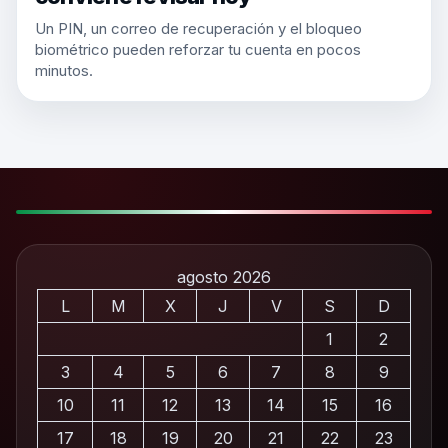
Un PIN, un correo de recuperación y el bloqueo
biométrico pueden reforzar tu cuenta en pocos
minutos.
agosto 2026
L
M
X
J
V
S
D
1
2
3
4
5
6
7
8
9
10
11
12
13
14
15
16
17
18
19
20
21
22
23