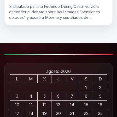
El diputado panista Federico Döring Casar volvió a
encender el debate sobre las llamadas “pensiones
doradas” y acusó a Morena y sus aliados de…
agosto 2026
L
M
X
J
V
S
D
1
2
3
4
5
6
7
8
9
10
11
12
13
14
15
16
17
18
19
20
21
22
23