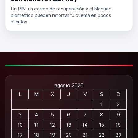
Un PIN, un correo de recuperación y el bloqueo
biométrico pueden reforzar tu cuenta en pocos
minutos.
agosto 2026
L
M
X
J
V
S
D
1
2
3
4
5
6
7
8
9
10
11
12
13
14
15
16
17
18
19
20
21
22
23