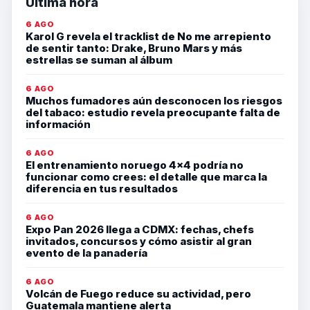
Última hora
6 AGO
Karol G revela el tracklist de No me arrepiento
de sentir tanto: Drake, Bruno Mars y más
estrellas se suman al álbum
6 AGO
Muchos fumadores aún desconocen los riesgos
del tabaco: estudio revela preocupante falta de
información
6 AGO
El entrenamiento noruego 4×4 podría no
funcionar como crees: el detalle que marca la
diferencia en tus resultados
6 AGO
Expo Pan 2026 llega a CDMX: fechas, chefs
invitados, concursos y cómo asistir al gran
evento de la panadería
6 AGO
Volcán de Fuego reduce su actividad, pero
Guatemala mantiene alerta