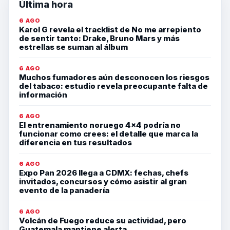
Última hora
6 AGO
Karol G revela el tracklist de No me arrepiento
de sentir tanto: Drake, Bruno Mars y más
estrellas se suman al álbum
6 AGO
Muchos fumadores aún desconocen los riesgos
del tabaco: estudio revela preocupante falta de
información
6 AGO
El entrenamiento noruego 4×4 podría no
funcionar como crees: el detalle que marca la
diferencia en tus resultados
6 AGO
Expo Pan 2026 llega a CDMX: fechas, chefs
invitados, concursos y cómo asistir al gran
evento de la panadería
6 AGO
Volcán de Fuego reduce su actividad, pero
Guatemala mantiene alerta