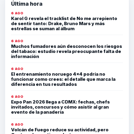
Última hora
6 AGO
Karol G revela el tracklist de No me arrepiento
de sentir tanto: Drake, Bruno Mars y más
estrellas se suman al álbum
6 AGO
Muchos fumadores aún desconocen los riesgos
del tabaco: estudio revela preocupante falta de
información
6 AGO
El entrenamiento noruego 4×4 podría no
funcionar como crees: el detalle que marca la
diferencia en tus resultados
6 AGO
Expo Pan 2026 llega a CDMX: fechas, chefs
invitados, concursos y cómo asistir al gran
evento de la panadería
6 AGO
Volcán de Fuego reduce su actividad, pero