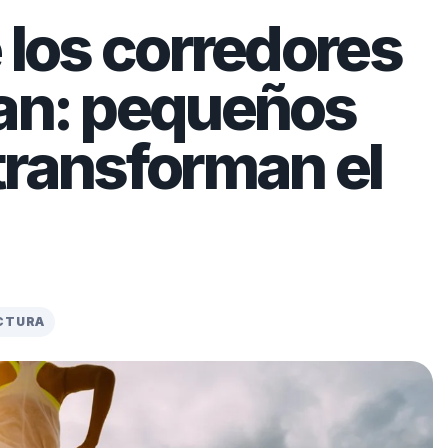
e los corredores
ran: pequeños
transforman el
ECTURA