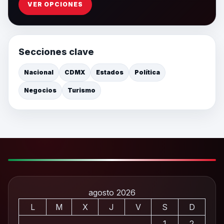
VER OPCIONES
Secciones clave
Nacional
CDMX
Estados
Política
Negocios
Turismo
agosto 2026
L
M
X
J
V
S
D
1
2