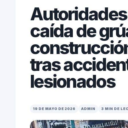
Autoridades
caída de grú
construcció
tras acciden
lesionados
19 DE MAYO DE 2026
ADMIN
3 MIN DE L