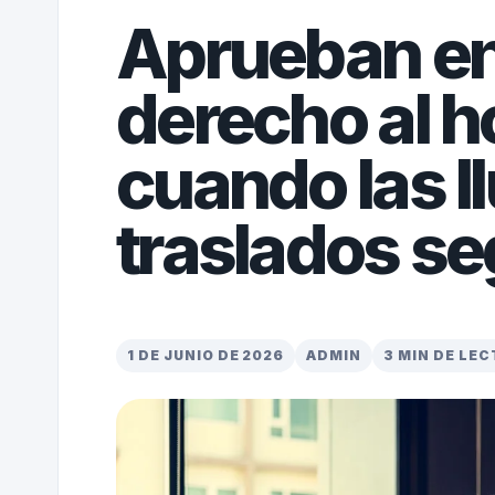
Aprueban e
derecho al h
cuando las l
traslados s
1 DE JUNIO DE 2026
ADMIN
3 MIN DE LE