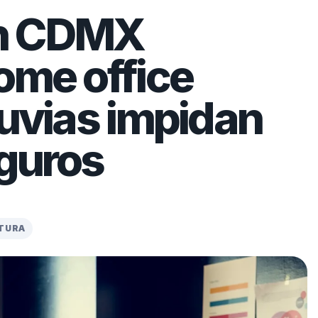
n CDMX
ome office
luvias impidan
eguros
CTURA