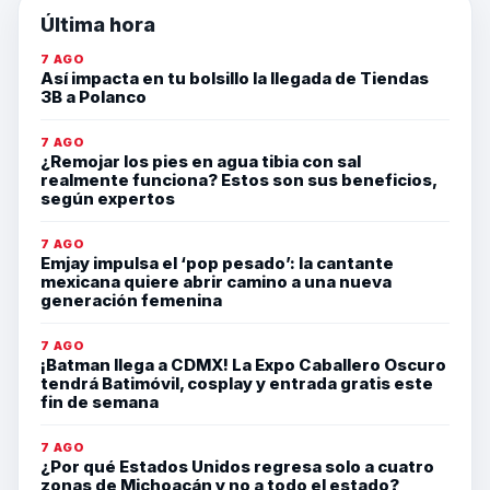
Última hora
7 AGO
Así impacta en tu bolsillo la llegada de Tiendas
3B a Polanco
7 AGO
¿Remojar los pies en agua tibia con sal
realmente funciona? Estos son sus beneficios,
según expertos
7 AGO
Emjay impulsa el ‘pop pesado’: la cantante
mexicana quiere abrir camino a una nueva
generación femenina
7 AGO
¡Batman llega a CDMX! La Expo Caballero Oscuro
tendrá Batimóvil, cosplay y entrada gratis este
fin de semana
7 AGO
¿Por qué Estados Unidos regresa solo a cuatro
zonas de Michoacán y no a todo el estado?