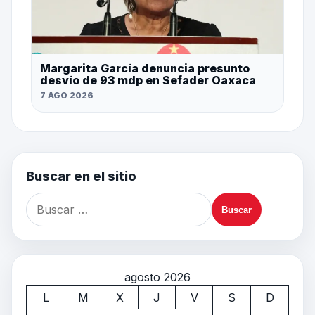
Margarita García denuncia presunto
desvío de 93 mdp en Sefader Oaxaca
7 AGO 2026
Buscar en el sitio
agosto 2026
L
M
X
J
V
S
D