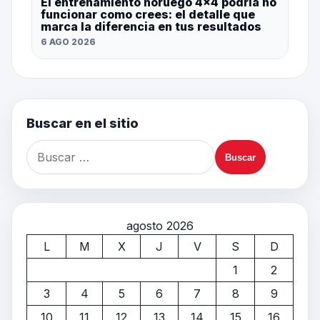
El entrenamiento noruego 4×4 podría no
funcionar como crees: el detalle que
marca la diferencia en tus resultados
6 AGO 2026
Buscar en el sitio
agosto 2026
L
M
X
J
V
S
D
1
2
3
4
5
6
7
8
9
10
11
12
13
14
15
16