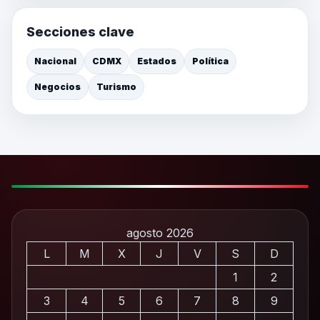
Secciones clave
Nacional
CDMX
Estados
Política
Negocios
Turismo
agosto 2026
L
M
X
J
V
S
D
1
2
3
4
5
6
7
8
9