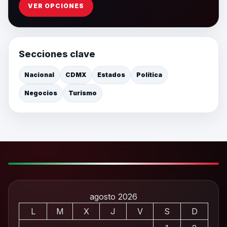
VER OPCIONES
Secciones clave
Nacional
CDMX
Estados
Política
Negocios
Turismo
agosto 2026
L
M
X
J
V
S
D