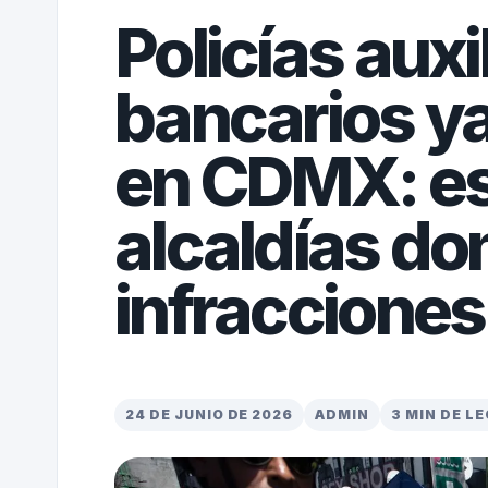
Policías auxi
bancarios y
en CDMX: es
alcaldías do
infracciones
24 DE JUNIO DE 2026
ADMIN
3 MIN DE L