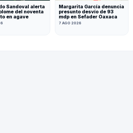
do Sandoval alerta
Margarita García denuncia
plome del noventa
presunto desvío de 93
nto en agave
mdp en Sefader Oaxaca
26
7 AGO 2026