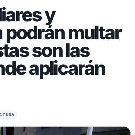
liares y
a podrán multar
tas son las
nde aplicarán
ECTURA