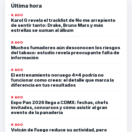
Última hora
6 AGO
Karol G revela el tracklist de No me arrepiento
de sentir tanto: Drake, Bruno Mars y más
estrellas se suman al álbum
6 AGO
Muchos fumadores aún desconocen los riesgos
del tabaco: estudio revela preocupante falta de
información
6 AGO
El entrenamiento noruego 4×4 podría no
funcionar como crees: el detalle que marca la
diferencia en tus resultados
6 AGO
Expo Pan 2026 llega a CDMX: fechas, chefs
invitados, concursos y cómo asistir al gran
evento de la panadería
6 AGO
Volcán de Fuego reduce su actividad, pero