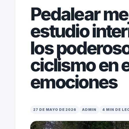
Pedalear mej
estudio inte
los poderoso
ciclismo en e
emociones
27 DE MAYO DE 2026
ADMIN
4 MIN DE L