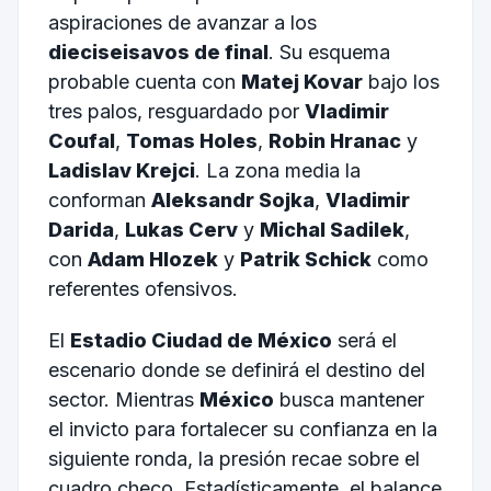
aspiraciones de avanzar a los
dieciseisavos de final
. Su esquema
probable cuenta con
Matej Kovar
bajo los
tres palos, resguardado por
Vladimir
Coufal
,
Tomas Holes
,
Robin Hranac
y
Ladislav Krejci
. La zona media la
conforman
Aleksandr Sojka
,
Vladimir
Darida
,
Lukas Cerv
y
Michal Sadilek
,
con
Adam Hlozek
y
Patrik Schick
como
referentes ofensivos.
El
Estadio Ciudad de México
será el
escenario donde se definirá el destino del
sector. Mientras
México
busca mantener
el invicto para fortalecer su confianza en la
siguiente ronda, la presión recae sobre el
cuadro checo. Estadísticamente, el balance