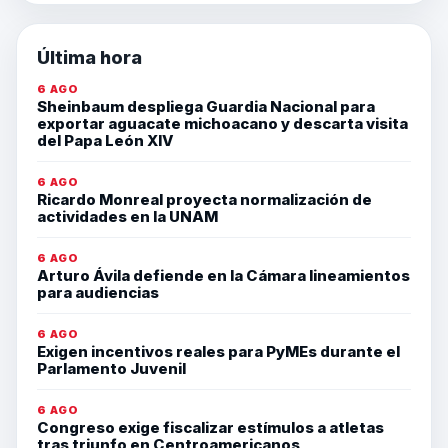
Última hora
6 AGO
Sheinbaum despliega Guardia Nacional para
exportar aguacate michoacano y descarta visita
del Papa León XIV
6 AGO
Ricardo Monreal proyecta normalización de
actividades en la UNAM
6 AGO
Arturo Ávila defiende en la Cámara lineamientos
para audiencias
6 AGO
Exigen incentivos reales para PyMEs durante el
Parlamento Juvenil
6 AGO
Congreso exige fiscalizar estímulos a atletas
tras triunfo en Centroamericanos