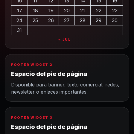
10
11
12
13
14
15
16
17
18
19
20
21
22
23
24
25
26
27
28
29
30
31
« JUL
FOOTER WIDGET 2
Espacio del pie de página
Disponible para banner, texto comercial, redes,
newsletter o enlaces importantes.
FOOTER WIDGET 3
Espacio del pie de página