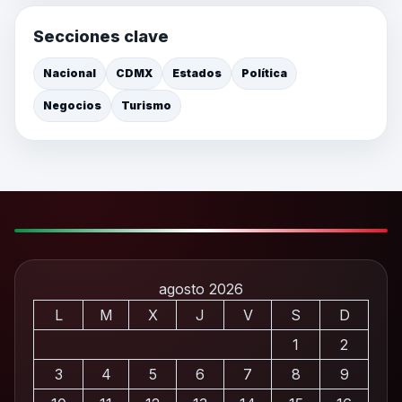
Secciones clave
Nacional
CDMX
Estados
Política
Negocios
Turismo
agosto 2026
L
M
X
J
V
S
D
1
2
3
4
5
6
7
8
9