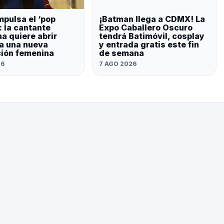
mpulsa el ‘pop
¡Batman llega a CDMX! La
: la cantante
Expo Caballero Oscuro
a quiere abrir
tendrá Batimóvil, cosplay
a una nueva
y entrada gratis este fin
ión femenina
de semana
26
7 AGO 2026