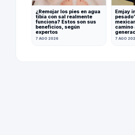
¿Remojar los pies en agua
Emjay i
tibia con sal realmente
pesado’
funciona? Estos son sus
mexican
beneficios, según
camino 
expertos
generac
7 AGO 2026
7 AGO 20