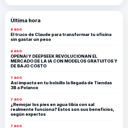
Última hora
8 AGO
El truco de Claude para transformar tu oficina
sin gastar un peso
8 AGO
OPENAI Y DEEPSEEK REVOLUCIONAN EL
MERCADO DE LA IA CON MODELOS GRATUITOS Y
DE BAJO COSTO
7 AGO
Así impacta en tu bolsillo la llegada de Tiendas
3B a Polanco
7 AGO
¿Remojar los pies en agua tibia con sal
realmente funciona? Estos son sus beneficios,
según expertos
7 AGO