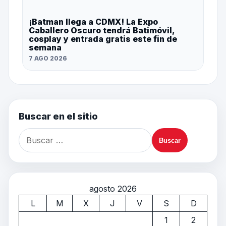
¡Batman llega a CDMX! La Expo
Caballero Oscuro tendrá Batimóvil,
cosplay y entrada gratis este fin de
semana
7 AGO 2026
Buscar en el sitio
agosto 2026
L
M
X
J
V
S
D
1
2