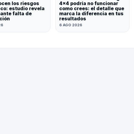
cen los riesgos
4×4 podría no funcionar
aco: estudio revela
como crees: el detalle que
ante falta de
marca la diferencia en tus
ción
resultados
26
6 AGO 2026