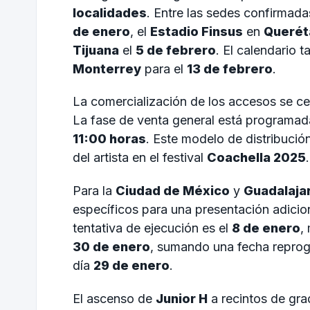
localidades
. Entre las sedes confirmad
de enero
, el
Estadio Finsus
en
Querét
Tijuana
el
5 de febrero
. El calendario 
Monterrey
para el
13 de febrero
.
La comercialización de los accesos se cen
La fase de venta general está programada
11:00 horas
. Este modelo de distribució
del artista en el festival
Coachella 2025
.
Para la
Ciudad de México
y
Guadalaja
específicos para una presentación adicio
tentativa de ejecución es el
8 de enero
,
30 de enero
, sumando una fecha repro
día
29 de enero
.
El ascenso de
Junior H
a recintos de gra