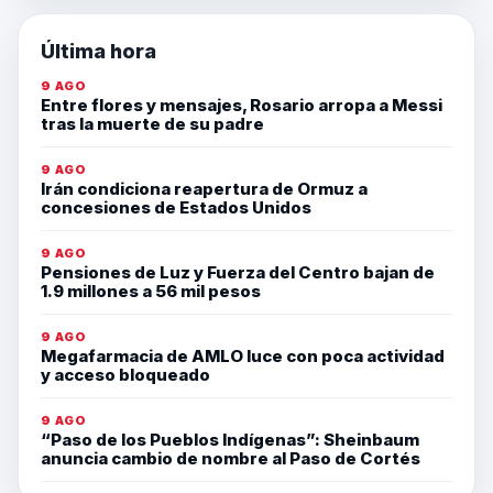
Última hora
9 AGO
Entre flores y mensajes, Rosario arropa a Messi
tras la muerte de su padre
9 AGO
Irán condiciona reapertura de Ormuz a
concesiones de Estados Unidos
9 AGO
Pensiones de Luz y Fuerza del Centro bajan de
1.9 millones a 56 mil pesos
9 AGO
Megafarmacia de AMLO luce con poca actividad
y acceso bloqueado
9 AGO
“Paso de los Pueblos Indígenas”: Sheinbaum
anuncia cambio de nombre al Paso de Cortés