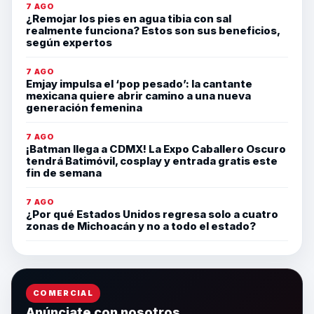
7 AGO
¿Remojar los pies en agua tibia con sal
realmente funciona? Estos son sus beneficios,
según expertos
7 AGO
Emjay impulsa el ‘pop pesado’: la cantante
mexicana quiere abrir camino a una nueva
generación femenina
7 AGO
¡Batman llega a CDMX! La Expo Caballero Oscuro
tendrá Batimóvil, cosplay y entrada gratis este
fin de semana
7 AGO
¿Por qué Estados Unidos regresa solo a cuatro
zonas de Michoacán y no a todo el estado?
COMERCIAL
Anúnciate con nosotros