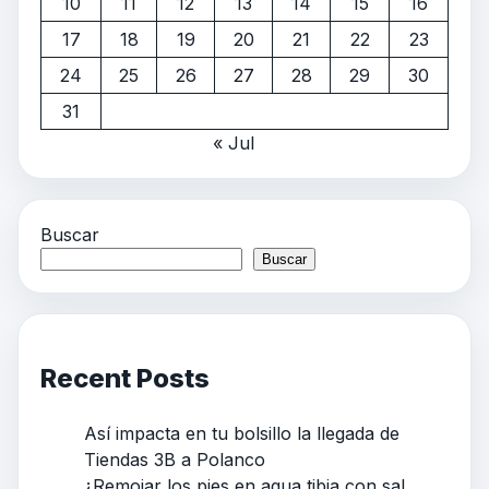
10
11
12
13
14
15
16
17
18
19
20
21
22
23
24
25
26
27
28
29
30
31
« Jul
Buscar
Buscar
Recent Posts
Así impacta en tu bolsillo la llegada de
Tiendas 3B a Polanco
¿Remojar los pies en agua tibia con sal