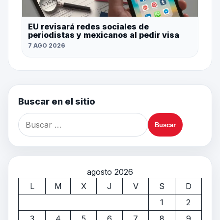
EU revisará redes sociales de
periodistas y mexicanos al pedir visa
7 AGO 2026
Buscar en el sitio
agosto 2026
L
M
X
J
V
S
D
1
2
3
4
5
6
7
8
9