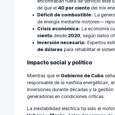
encontraban fuera de servicio este l
de que el
40 por ciento
del mix ene
Déficit de combustible:
La genera
de energía mediante motores— repor
Crisis económica:
La economía cub
ciento
desde
2020
, según datos of
Inversión necesaria:
Expertos esti
de dólares
para rehabilitar el siste
Impacto social y político
Mientras que el
Gobierno de Cuba
seña
responsable de la «asfixia energética», an
inversiones durante décadas y la gestión 
generadoras en condiciones críticas.
La inestabilidad eléctrica ha sido el mot