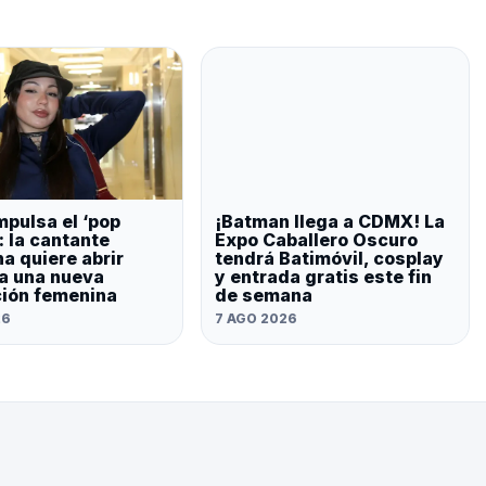
mpulsa el ‘pop
¡Batman llega a CDMX! La
: la cantante
Expo Caballero Oscuro
a quiere abrir
tendrá Batimóvil, cosplay
a una nueva
y entrada gratis este fin
ión femenina
de semana
26
7 AGO 2026