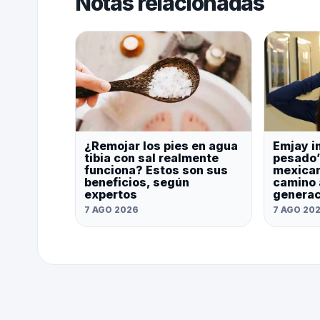
Notas relacionadas
¿Remojar los pies en agua
Emjay i
tibia con sal realmente
pesado’
funciona? Estos son sus
mexican
beneficios, según
camino 
expertos
generac
7 AGO 2026
7 AGO 20