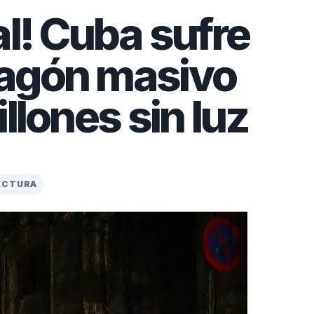
al! Cuba sufre
agón masivo
llones sin luz
LECTURA