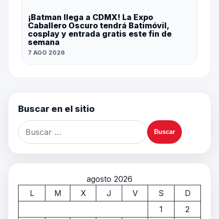
¡Batman llega a CDMX! La Expo
Caballero Oscuro tendrá Batimóvil,
cosplay y entrada gratis este fin de
semana
7 AGO 2026
Buscar en el sitio
agosto 2026
L
M
X
J
V
S
D
1
2