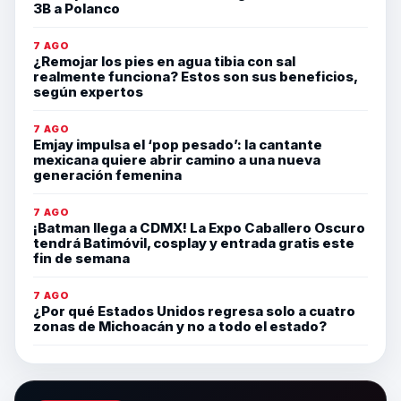
3B a Polanco
7 AGO
¿Remojar los pies en agua tibia con sal
realmente funciona? Estos son sus beneficios,
según expertos
7 AGO
Emjay impulsa el ‘pop pesado’: la cantante
mexicana quiere abrir camino a una nueva
generación femenina
7 AGO
¡Batman llega a CDMX! La Expo Caballero Oscuro
tendrá Batimóvil, cosplay y entrada gratis este
fin de semana
7 AGO
¿Por qué Estados Unidos regresa solo a cuatro
zonas de Michoacán y no a todo el estado?