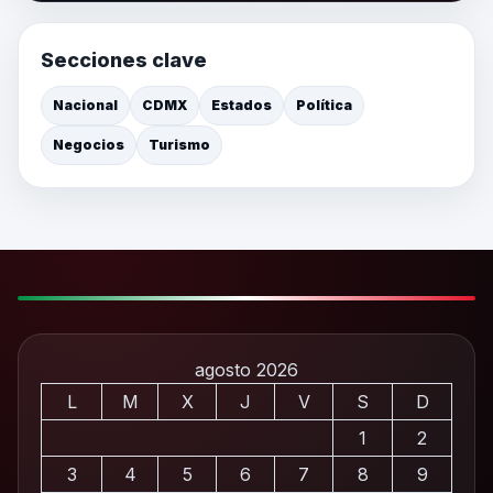
Secciones clave
Nacional
CDMX
Estados
Política
Negocios
Turismo
agosto 2026
L
M
X
J
V
S
D
1
2
3
4
5
6
7
8
9