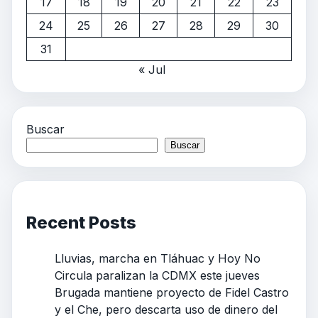
17
18
19
20
21
22
23
24
25
26
27
28
29
30
31
« Jul
Buscar
Buscar
Recent Posts
Lluvias, marcha en Tláhuac y Hoy No
Circula paralizan la CDMX este jueves
Brugada mantiene proyecto de Fidel Castro
y el Che, pero descarta uso de dinero del