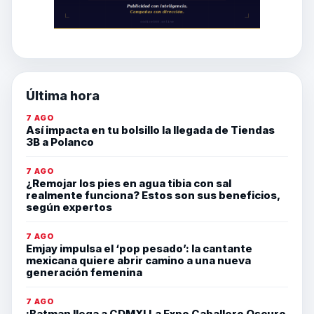
Última hora
7 AGO
Así impacta en tu bolsillo la llegada de Tiendas
3B a Polanco
7 AGO
¿Remojar los pies en agua tibia con sal
realmente funciona? Estos son sus beneficios,
según expertos
7 AGO
Emjay impulsa el ‘pop pesado’: la cantante
mexicana quiere abrir camino a una nueva
generación femenina
7 AGO
¡Batman llega a CDMX! La Expo Caballero Oscuro