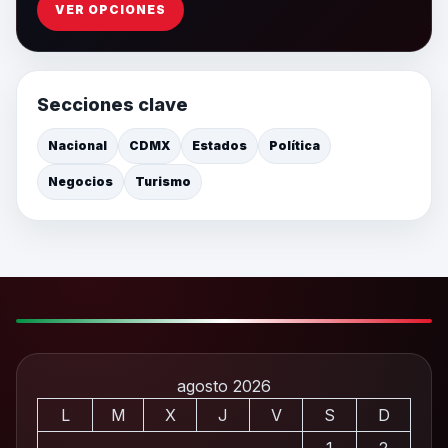
VER OPCIONES
Secciones clave
Nacional
CDMX
Estados
Política
Negocios
Turismo
agosto 2026
L
M
X
J
V
S
D