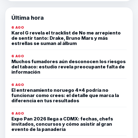
Última hora
6 AGO
Karol G revela el tracklist de No me arrepiento
de sentir tanto: Drake, Bruno Mars y más
estrellas se suman al álbum
6 AGO
Muchos fumadores aún desconocen los riesgos
del tabaco: estudio revela preocupante falta de
información
6 AGO
El entrenamiento noruego 4×4 podría no
funcionar como crees: el detalle que marca la
diferencia en tus resultados
6 AGO
Expo Pan 2026 llega a CDMX: fechas, chefs
invitados, concursos y cómo asistir al gran
evento de la panadería