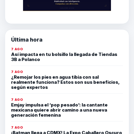
Última hora
7 AGO
Así impacta en tu bolsillo la llegada de Tiendas
3B a Polanco
7 AGO
¿Remojar los pies en agua tibia con sal
realmente funciona? Estos son sus beneficios,
según expertos
7 AGO
Emjay impulsa el ‘pop pesado’: la cantante
mexicana quiere abrir camino a una nueva
generación femenina
7 AGO
¡Batman llega a CDMX! La Expo Caballero Oscuro