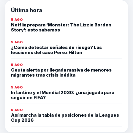
Última hora
5 AGO
Netflix prepara ‘Monster: The Lizzie Borden
Story’: esto sabemos
5 AGO
¿Cómo detectar señales de riesgo? Las
lecciones del caso Perez Hilton
5 AGO
Ceuta alerta por llegada masiva de menores
migrantes tras crisis inédita
5 AGO
Infantino y el Mundial 2030: ¿una jugada para
seguir en FIFA?
5 AGO
Así marcha la tabla de posiciones de la Leagues
Cup 2026