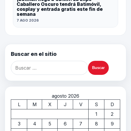
Caballero Oscuro tendrá Batimóvil,
cosplay y entrada gratis este fin de
semana
7 AGO 2026
Buscar en el sitio
agosto 2026
L
M
X
J
V
S
D
1
2
3
4
5
6
7
8
9